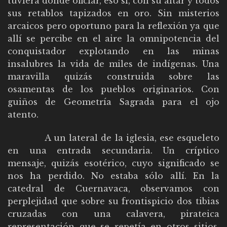
tuviera donde oficiar, eso sí, con su altar y todos
sus retablos tapizados en oro. Sin misterios
arcaicos pero oportuno para la reflexión ya que
allí se percibe en el aire la omnipotencia del
conquistador explotando en las minas
insalubres la vida de miles de indígenas. Una
maravilla quizás construida sobre las
osamentas de los pueblos originarios. Con
guiños de Geometría Sagrada para el ojo
atento.
A un lateral de la iglesia, ese esqueleto
en una entrada secundaria. Un críptico
mensaje, quizás esotérico, cuyo significado se
nos ha perdido. No estaba sólo allí. En la
catedral de Cuernavaca, observamos con
perplejidad que sobre su frontispicio dos tibias
cruzadas con una calavera, pirateica
representación que se repetía en otros sitios,