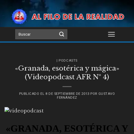
Skip
to
content
| PODCASTS
«Granada, esotérica y mágica»
(Videopodcast AFR Nº 4)
PUBLICADO EL
8 DE SEPTIEMBRE DE 2013
POR
GUSTAVO
FERNÁNDEZ
«GRANADA, ESOTÉRICA Y