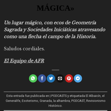
MÁGICA»
Un lugar mágico, con ecos de Geometría
Sagrada y Sociedades Iniciáticas atravesando
como una flecha el campo de la Historia.
Saludos cordiales.
El Equipo de AFR
Esta entrada fue publicada en
| PODCASTS
y etiquetada
El Albaicín
,
el
Generalife
,
Esoterismo
,
Granada
,
la alhambra
,
PODCAST
,
Revisionismo
Histórico
.