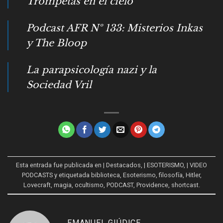
Trompetas en el cielo
Podcast AFR Nº 133: Misterios Inkas
y The Bloop
La parapsicología nazi y la
Sociedad Vril
Esta entrada fue publicada en
| Destacados
,
| ESOTERISMO
,
| VIDEO
PODCASTS
y etiquetada
biblioteca
,
Esoterismo
,
filosofía
,
Hitler
,
Lovecraft
,
magia
,
ocultismo
,
PODCAST
,
Providence
,
shortcast
.
EMANUEL GIÚDICE