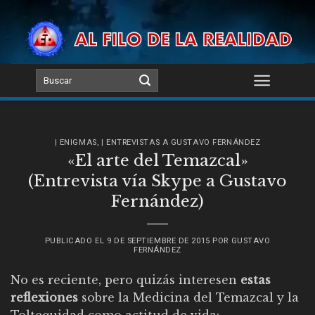
Skip
to
content
| ENIGMAS
,
| ENTREVISTAS A GUSTAVO FERNÁNDEZ
«El arte del Temazcal»
(Entrevista vía Skype a Gustavo
Fernández)
PUBLICADO EL
9 DE SEPTIEMBRE DE 2015
POR
GUSTAVO
FERNÁNDEZ
No es reciente, pero quizás interesen
estas
reflexiones
sobre la Medicina del Temazcal y la
Toltequidad como actitud de vida: