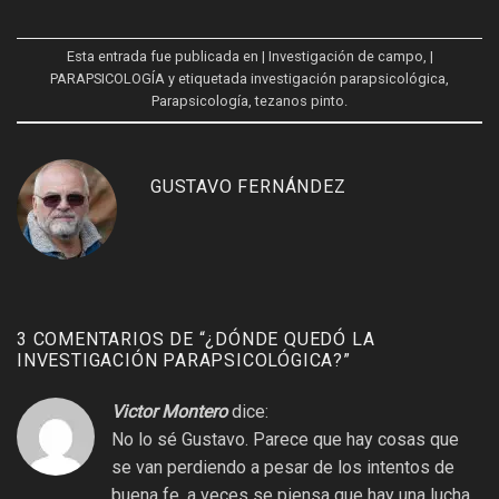
Esta entrada fue publicada en
| Investigación de campo
,
|
PARAPSICOLOGÍA
y etiquetada
investigación parapsicológica
,
Parapsicología
,
tezanos pinto
.
GUSTAVO FERNÁNDEZ
3 COMENTARIOS DE “
¿DÓNDE QUEDÓ LA
INVESTIGACIÓN PARAPSICOLÓGICA?
”
Victor Montero
dice:
No lo sé Gustavo. Parece que hay cosas que
se van perdiendo a pesar de los intentos de
buena fe, a veces se piensa que hay una lucha