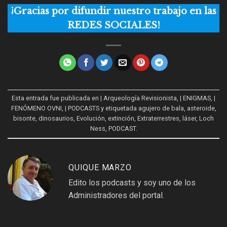
¡Gracias por difundir nuestro trabajo en las
REDES SOCIALES!
Esta entrada fue publicada en
| Arqueología Revisionista
,
| ENIGMAS
,
|
FENÓMENO OVNI
,
| PODCASTS
y etiquetada
agujero de bala
,
asteroide
,
bisonte
,
dinosaurios
,
Evolución
,
extinción
,
Extraterrestres
,
láser
,
Loch
Ness
,
PODCAST
.
QUIQUE MARZO
Edito los podcasts y soy uno de los
Administradores del portal.