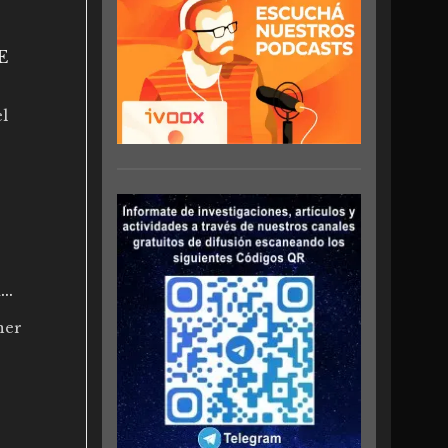
E
l
a…
ner