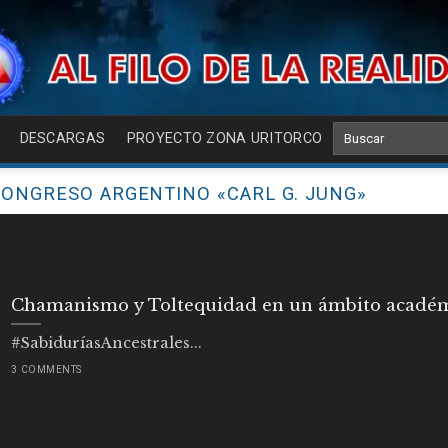
DESCARGAS
PROYECTO ZONA URITORCO
ONGRESO ARGENTINO «CARL G. JUNG»
Chamanismo y Toltequidad en un ámbito acadé
#SabiduríasAncestrales...
3 COMMENTS