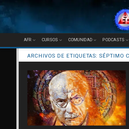
Skip
to
content
AFR
CURSOS
COMUNIDAD
PODCASTS
ARCHIVOS DE ETIQUETAS:
SÉPTIMO C