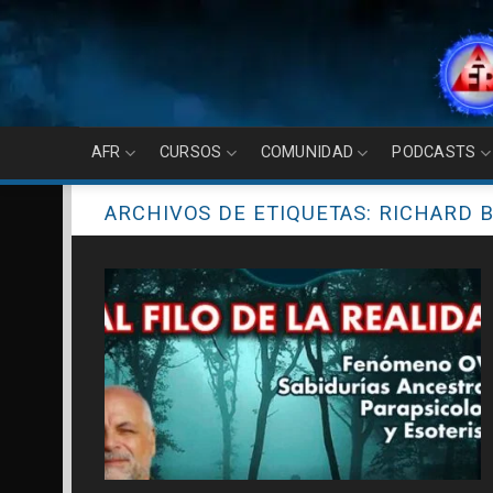
Skip
to
content
AFR
CURSOS
COMUNIDAD
PODCASTS
ARCHIVOS DE ETIQUETAS:
RICHARD 