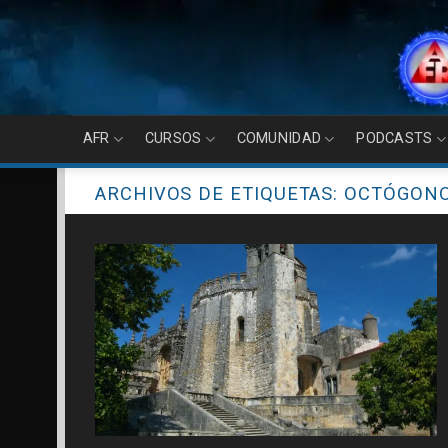
Skip
to
content
AFR
CURSOS
COMUNIDAD
PODCASTS
ARCHIVOS DE ETIQUETAS:
OCTÓGON