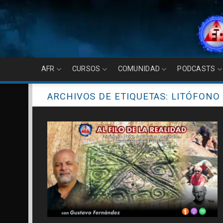
Skip
to
content
AFR
CURSOS
COMUNIDAD
PODCASTS
ARCHIVOS DE ETIQUETAS:
LITÓFONO