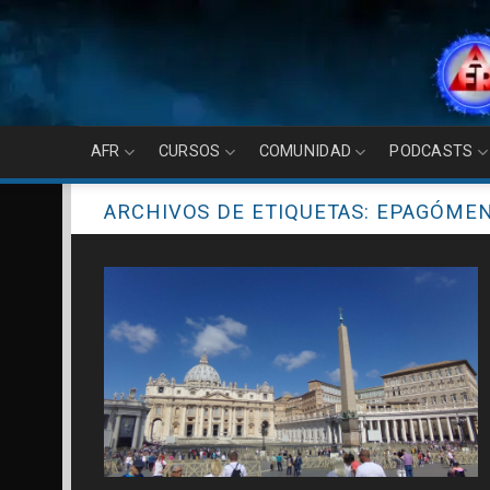
Skip
to
content
AFR
CURSOS
COMUNIDAD
PODCASTS
ARCHIVOS DE ETIQUETAS:
EPAGÓME