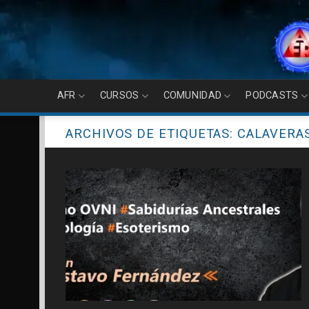
Skip
to
content
AFR
CURSOS
COMUNIDAD
PODCASTS
ARCHIVOS DE ETIQUETAS:
CALAVERA