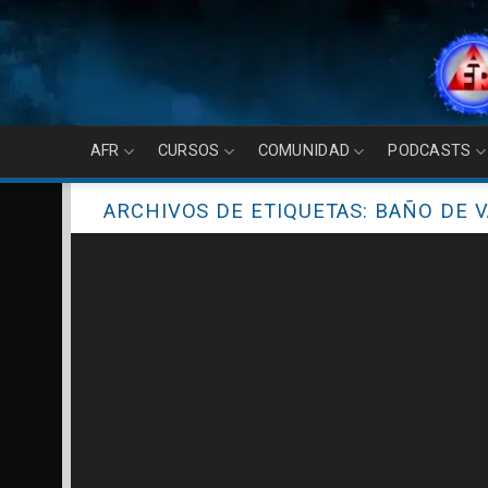
Skip
to
content
AFR
CURSOS
COMUNIDAD
PODCASTS
ARCHIVOS DE ETIQUETAS:
BAÑO DE 