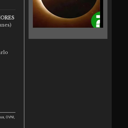
IORES
unes)
arlo
cua
,
OVNI
,