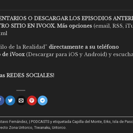
MENTARIOS O DESCARGAR LOS EPISODIOS ANTER
RO SITIO EN IVOOX
. Más opciones
(email, RSS, iT
tml
ilo de la Realidad”
directamente a su teléfono
p de iVoox
(Descargar para
iOS
y
Android
) y escuch
n las REDES SOCIALES!
stavo Fernández
,
| PODCASTS
y etiquetada
Capilla del Monte
,
Erks
,
Isla de Pas
yecto Zona Uritorco
,
Tiwanaku
,
Uritorco
.