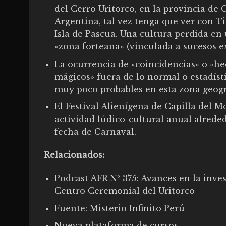
del Cerro Uritorco, en la provincia de 
Argentina, tal vez tenga que ver con T
Isla de Pascua. Una cultura perdida en
«zona forteana» (vinculada a sucesos e
La ocurrencia de «coincidencias» o «h
mágicos» fuera de lo normal o estadís
muy poco probables en esta zona geogr
El Festival Alienígena de Capilla del M
actividad lúdico-cultural anual alreded
fecha de Carnaval.
Relacionados:
Podcast AFR Nº 375: Avances en la inves
Centro Ceremonial del Uritorco
Fuente:
Misterio Infinito Perú
Nueva plataforma de cursos