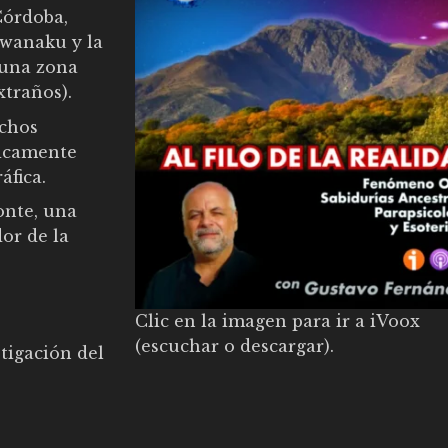
Córdoba,
iwanaku y la
 una zona
xtraños).
echos
ticamente
áfica.
onte, una
or de la
Clic en la imagen para ir a iVoox
(escuchar o descargar).
tigación del