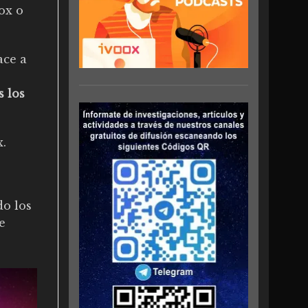
ox o
ace a
s los
x
.
o los
e