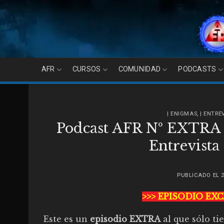
Skip
to
content
AFR
CURSOS
COMUNIDAD
PODCASTS
| ENIGMAS
,
| ENTR
Podcast AFR Nº EXTRA 5
Entrevista
PUBLICADO EL
>>> EPISODIO EX
Este es un
episodio EXTRA
al que sólo t