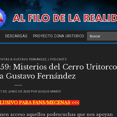
DESCARGAS
PROYECTO ZONA URITORCO
EVISTAS A GUSTAVO FERNÁNDEZ
,
| PODCASTS
9: Misterios del Cerro Uritorco
 a Gustavo Fernández
27 DE JUNIO DE 2023
POR
QUIQUE MARZO
CLUSIVO PARA FANS/MECENAS <<<
ienen acceso aquellos podescuchas que nos apoyan