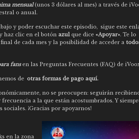
nima mensual
(unos 3 dólares al mes) a través de iVo
stral o anual.
ajo y poder escuchar este episodio,
sigue este enl
y haz clic en el botón
azul
que dice
«Apoyar»
. Te lo
 final de cada mes y la posibilidad de acceder a
todo
ara fans
en las
Preguntas Frecuentes (FAQ) de iVoo
ponemos de
otras formas de pago aquí
.
ómicamente, no se preocupen: seguirán recibiend
y frecuencia a la que están acostumbrados. Y siempr
s sociales. ¡Gracias por apoyarnos!
ks en la zona