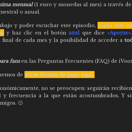
ínima mensual
(1 euro y monedas al mes) a través de
mestral o anual.
bajo y poder escuchar este episodio,
sigue este e
x
y haz clic en el botón
azul
que dice
«Apoyar»
 final de cada mes y la posibilidad de acceder a
to
ara fans
en las
Preguntas Frecuentes (FAQ) de iVoo
ponemos de
otras formas de pago aquí
.
nómicamente, no se preocupen: seguirán recibien
d y frecuencia a la que están acostumbrados. Y s
migos. 🙂