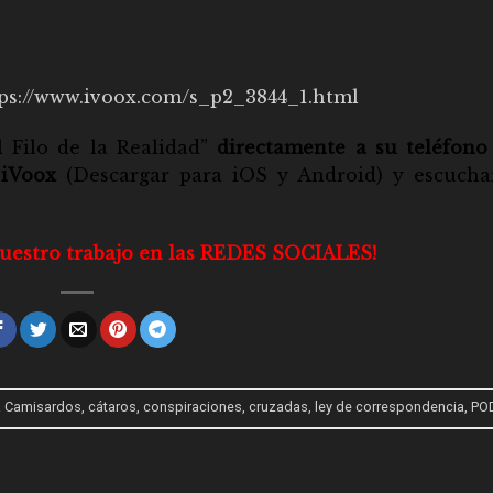
ps://www.ivoox.com/s_p2_3844_1.html
l Filo de la Realidad”
directamente a su teléfono
 iVoox
(Descargar para
iOS
y
Android
) y escucha
nuestro trabajo en las REDES SOCIALES!
a
Camisardos
,
cátaros
,
conspiraciones
,
cruzadas
,
ley de correspondencia
,
PO