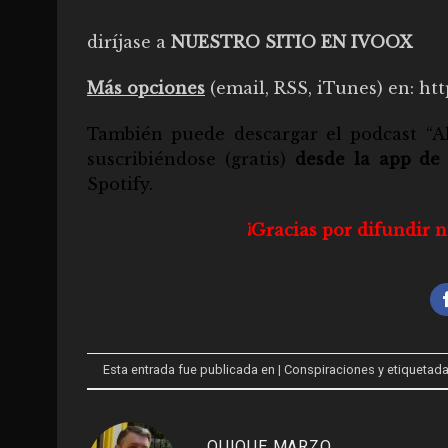
diríjase a
NUESTRO SITIO EN IVOOX
Más opciones
(email, RSS, iTunes) en:
htt
También puede descargar el
podcast “A
suscribiéndose (gratis)
desde la app de
Spotify
.
¡Gracias por difundir 
Esta entrada fue publicada en
| Conspiraciones
y etiquetad
QUIQUE MARZO