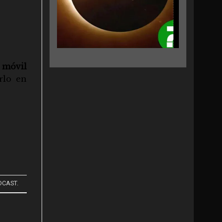
 móvil
rlo en
DCAST
.