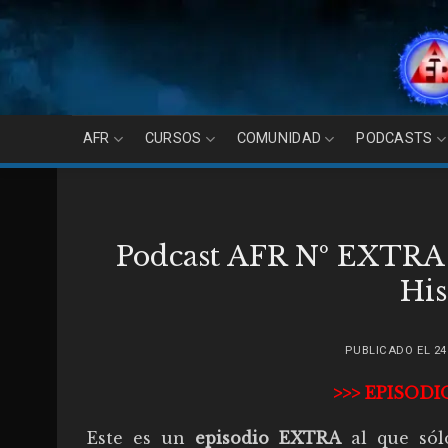
Skip
to
content
AFR
CURSOS
COMUNIDAD
PODCASTS
Podcast AFR Nº EXTRA 3
His
PUBLICADO EL
24
>>> EPISODI
Este es un
episodio EXTRA
al que sól