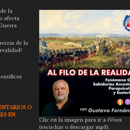
de la
o afecta
 Guerra
uerzas de la
 realidad?
entíficos
ENTARIOS O
ES EN
Clic en la imagen para ir a iVoox
(escuchar o descargar mp3).