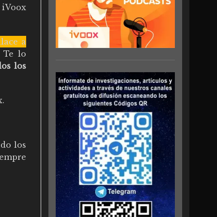
 iVoox
nlace a
. Te lo
dos los
x
.
do los
iempre