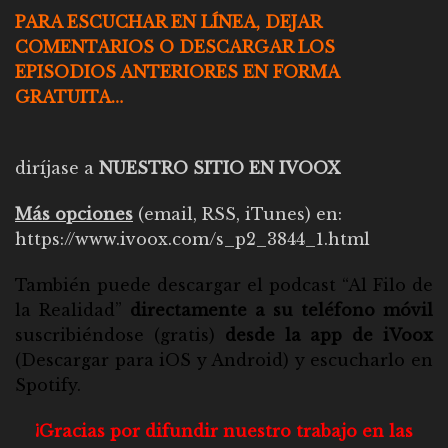
PARA ESCUCHAR EN LÍNEA, DEJAR
COMENTARIOS O DESCARGAR LOS
EPISODIOS ANTERIORES EN FORMA
GRATUITA…
diríjase a
NUESTRO SITIO EN IVOOX
Más opciones
(email, RSS, iTunes) en:
https://www.ivoox.com/s_p2_3844_1.html
También puede descargar el
podcast “Al Filo de
la Realidad”
directamente a su teléfono móvil
suscribiéndose (gratis)
desde la app de iVoox
(Descargar para
iOS
y
Android
) y escucharlo en
Spotify
.
¡Gracias por difundir nuestro trabajo en las