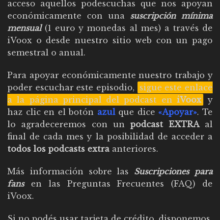
acceso aquellos podescuchas que nos apoyan
económicamente con una
suscripción mínima
mensual
(1 euro y monedas al mes) a través de
iVoox o desde nuestro sitio web con un pago
semestral o anual.
Para apoyar económicamente nuestro trabajo y
poder escuchar este episodio,
sigue este enlace
a la página principal del podcast en
iVoox
y
haz clic en el botón
azul
que dice
«Apoyar»
. Te
lo agradeceremos con un
podcast EXTRA
al
final de cada mes y la posibilidad de acceder a
todos los podcasts extra
anteriores.
Más información sobre las
Suscripciones para
fans
en las
Preguntas Frecuentes (FAQ) de
iVoox
.
Si no podés usar tarjeta de crédito, disponemos