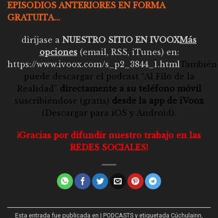
EPISODIOS ANTERIORES EN FORMA
GRATUITA…
diríjase a
NUESTRO SITIO EN IVOOX
Más
opciones
(email, RSS, iTunes) en:
https://www.ivoox.com/s_p2_3844_1.html
También
puede descargar el
podcast “Al Filo de la
Realidad”
directamente a su teléfono móvil
suscribiéndose (gratis)
desde la app de iVoox
(Descargar para
iOS
y
Android
).
¡Gracias por difundir nuestro trabajo en las
REDES SOCIALES!
Esta entrada fue publicada en
| PODCASTS
y etiquetada
Cúchulainn
,