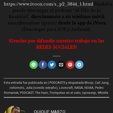
https://www.ivoox.com/s_p2_3844_1.html
También
puede descargar el
podcast “Al Filo de la
Realidad”
directamente a su teléfono móvil
suscribiéndose (gratis)
desde la app de iVoox
(Descargar para
iOS
y
Android
).
¡Gracias por difundir nuestro trabajo en las
REDES SOCIALES!
Esta entrada fue publicada en
| PODCASTS
y etiquetada
Bloop
,
Carl Jung
,
cielomoto
,
Julia (sonido extraño)
,
Lovecraft
,
NASA
,
NOAA
,
Pedro
Romaniuk
,
PODCAST
,
The Hum
,
Trompetas en el cielo
,
Upsweep
,
Whistle
.
QUIQUE MARZO