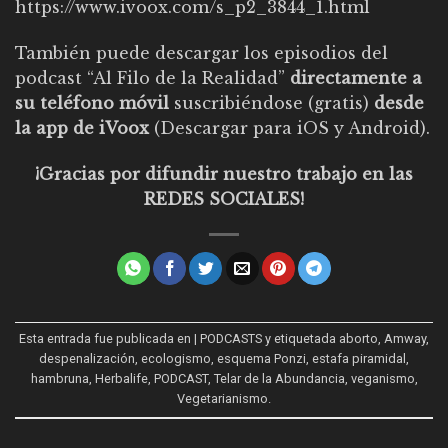
https://www.ivoox.com/s_p2_3844_1.html
También puede descargar los episodios del
podcast “Al Filo de la Realidad”
directamente a
su teléfono móvil
suscribiéndose (gratis)
desde
la app de iVoox
(Descargar para
iOS
y
Android
).
¡Gracias por difundir nuestro trabajo en las
REDES SOCIALES!
Esta entrada fue publicada en
| PODCASTS
y etiquetada
aborto
,
Amway
,
despenalización
,
ecologismo
,
esquema Ponzi
,
estafa piramidal
,
hambruna
,
Herbalife
,
PODCAST
,
Telar de la Abundancia
,
veganismo
,
Vegetarianismo
.