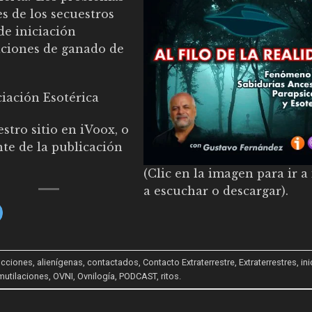
s de los secuestros
de iniciación
laciones de ganado de
iación Esotérica
stro sitio en iVoox
, o
nte de la publicación
(Clic en la imagen para ir a
a escuchar o descargar).
cciones
,
alienígenas
,
contactados
,
Contacto Extraterrestre
,
Extraterrestres
,
in
mutilaciones
,
OVNI
,
Ovnilogía
,
PODCAST
,
ritos
.