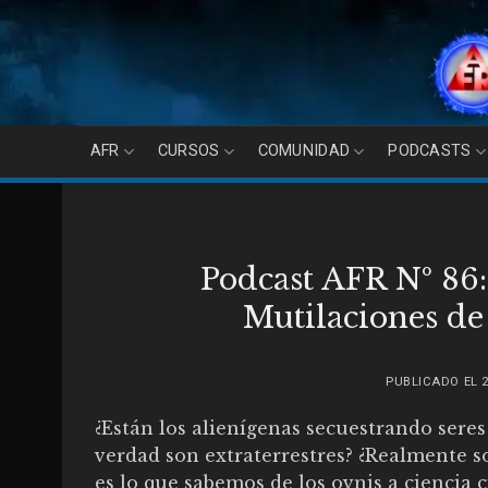
Skip
to
content
AFR
CURSOS
COMUNIDAD
PODCASTS
Podcast AFR Nº 86:
Mutilaciones d
PUBLICADO EL
¿Están los alienígenas secuestrando sere
verdad son extraterrestres? ¿Realmente s
es lo que sabemos de los ovnis a ciencia 