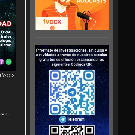
 iVoox
iciación
,