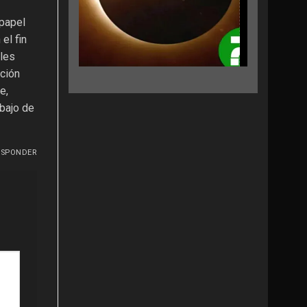
 papel
el fin
rles
ación
e,
bajo de
ESPONDER