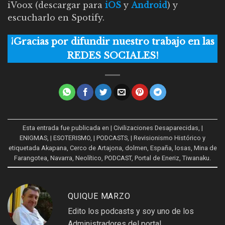
iVoox (descargar para
iOS
y
Android
) y
escucharlo en Spotify.
¡Gracias por difundir nuestro trabajo en las
REDES SOCIALES!
Esta entrada fue publicada en
| Civilizaciones Desaparecidas
,
|
ENIGMAS
,
| ESOTERISMO
,
| PODCASTS
,
| Revisionismo Histórico
y
etiquetada
Akapana
,
Cerco de Artajona
,
dolmen
,
España
,
losas
,
Mina de
Farangotea
,
Navarra
,
Neolítico
,
PODCAST
,
Portal de Eneriz
,
Tiwanaku
.
QUIQUE MARZO
Edito los podcasts y soy uno de los
Administradores del portal.