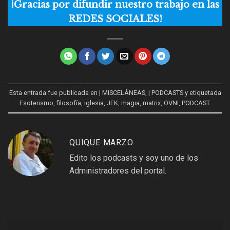
¡Gracias por difundir nuestro trabajo en las
REDES SOCIALES!
Esta entrada fue publicada en
| MISCELÁNEAS
,
| PODCASTS
y etiquetada
Esoterismo
,
filosofía
,
iglesia
,
JFK
,
magia
,
matrix
,
OVNI
,
PODCAST
.
QUIQUE MARZO
Edito los podcasts y soy uno de los
Administradores del portal.