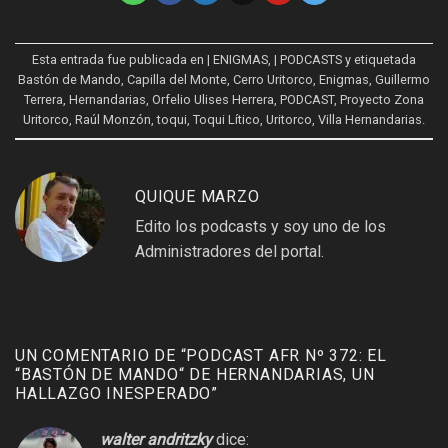
Esta entrada fue publicada en
| ENIGMAS
,
| PODCASTS
y etiquetada
Bastón de Mando
,
Capilla del Monte
,
Cerro Uritorco
,
Enigmas
,
Guillermo
Terrera
,
Hernandarias
,
Orfelio Ulises Herrera
,
PODCAST
,
Proyecto Zona
Uritorco
,
Raúl Monzón
,
toqui
,
Toqui Lítico
,
Uritorco
,
Villa Hernandarias
.
QUIQUE MARZO
Edito los podcasts y soy uno de los
Administradores del portal.
UN COMENTARIO DE “
PODCAST AFR Nº 372: EL
“BASTÓN DE MANDO“ DE HERNANDARIAS, UN
HALLAZGO INESPERADO
”
walter andritzky
dice: