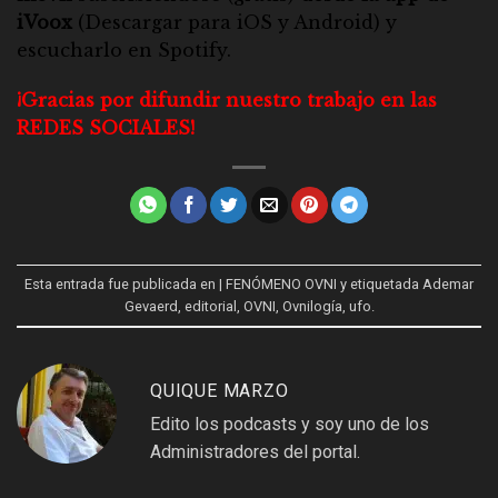
iVoox
(Descargar para
iOS
y
Android
) y
escucharlo en
Spotify
.
¡Gracias por difundir nuestro trabajo en las
REDES SOCIALES!
Esta entrada fue publicada en
| FENÓMENO OVNI
y etiquetada
Ademar
Gevaerd
,
editorial
,
OVNI
,
Ovnilogía
,
ufo
.
QUIQUE MARZO
Edito los podcasts y soy uno de los
Administradores del portal.