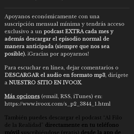
Apoyanos económicamente con una
suscripción mensual mínima y tendrás acceso
exclusivo a un
podcast EXTRA cada mes y
además descargar el episodio normal de
manera anticipada (siempre que nos sea
posible).
¡Gracias por apoyarnos!
Para escuchar en línea, dejar comentarios o
DESCARGAR el audio en formato mp3
, dirígete
a
NUESTRO SITIO EN IVOOX
.
Más opciones
(email, RSS, iTunes) en:
https://www.ivoox.com/s_p2_3844_1.html
También puedes descargar el
podcast “Al Filo
de la Realidad”
directamente en tu teléfono
móvil
suscribiéndose (gratis)
desde la app de