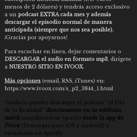
menos de 2 dólares) y tendrás acceso exclusivo
a un
podcast EXTRA cada mes y además
descargar el episodio normal de manera
anticipada (siempre que nos sea posible).
¡Gracias por apoyarnos!
Para escuchar en línea, dejar comentarios o
DESCARGAR el audio en formato mp3
, dirígete
a
NUESTRO SITIO EN IVOOX
.
Más opciones
(email, RSS, iTunes) en:
https://www.ivoox.com/s_p2_3844_1.html
También puedes descargar el
podcast “Al Filo
de la Realidad”
directamente en tu teléfono
móvil
suscribiéndose (gratis)
desde la app de
iVoox
(Descargar para
iOS
y
Android
) y
escucharlo en
Spotify
.