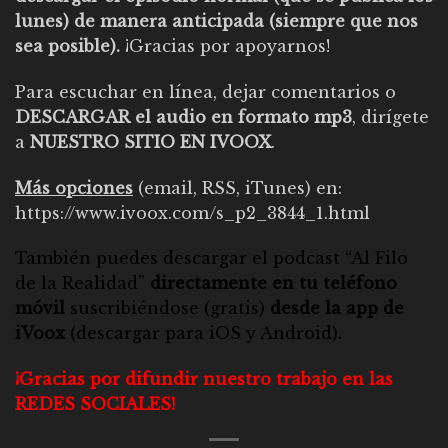
lunes) de manera anticipada (siempre que nos
sea posible).
¡Gracias por apoyarnos!
Para escuchar en línea, dejar comentarios o
DESCARGAR el audio en formato mp3
, dirígete
a
NUESTRO SITIO EN IVOOX
.
Más opciones
(email, RSS, iTunes) en:
https://www.ivoox.com/s_p2_3844_1.html
También puedes descargar el
podcast “Al Filo
de la Realidad”
directamente en tu teléfono
móvil
suscribiéndose (gratis)
desde la app de
iVoox
(descargar para
iOS
y
Android
).
¡Gracias por difundir nuestro trabajo en las
REDES SOCIALES!