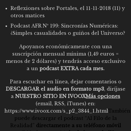
Reflexiones sobre Portales, el 11-11-2018 (11) y
otros matices
Podcast AFR Nº 199: Sincronías Numéricas:
¿Simples casualidades o guiños del Universo?
Apoyanos económicamente con una
suscripción mensual mínima (1,49
euros
=
menos de 2 dólares) y tendrás acceso exclusivo
a un
podcast EXTRA cada mes.
Para escuchar en línea, dejar comentarios o
DESCARGAR el audio en formato mp3
, diríjase
a
NUESTRO SITIO EN IVOOX
Más opciones
(email, RSS, iTunes) en:
https://www.ivoox.com/s_p2_3844_1.html
También
puede descargar el
podcast “Al Filo de la
Realidad”
directamente a su teléfono móvil