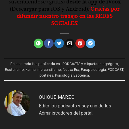
suscribiéndose (gratis)
desde la app de iVoox
(Descargar para
iOS
y
Android
).
¡Gracias por
difundir nuestro trabajo en las REDES
SOCIALES!
Esta entrada fue publicada en
| PODCASTS
y etiquetada
egrégoro
,
Esoterismo
,
karma
,
mercantilismo
,
Nueva Era
,
Parapsicología
,
PODCAST
,
portales
,
Psicología Esotérica
.
QUIQUE MARZO
Edito los podcasts y soy uno de los
Administradores del portal.