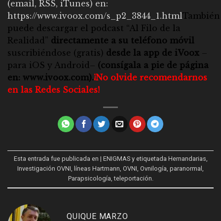
(email, RSS, iTunes) en:
https://www.ivoox.com/s_p2_3844_1.html
También
puede descargar el
podcast “Al Filo de la
Realidad”
directamente a su teléfono móvil
suscribiéndose (gratis)
desde la app de iVoox
–
para iOS y Android–
(consígala a pie de página
en:
www.ivoox.com
).
¡No olvide recomendarnos
en las Redes Sociales!
Esta entrada fue publicada en
| ENIGMAS
y etiquetada
Hernandarias
,
Investigación OVNI
,
líneas Hartmann
,
OVNI
,
Ovnilogía
,
paranormal
,
Parapsicología
,
teleportación
.
QUIQUE MARZO