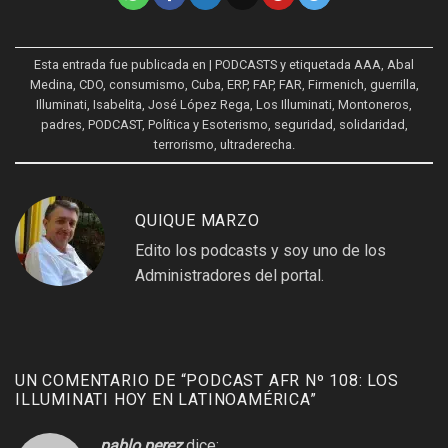
Esta entrada fue publicada en
| PODCASTS
y etiquetada
AAA
,
Abal
Medina
,
CDO
,
consumismo
,
Cuba
,
ERP
,
FAP
,
FAR
,
Firmenich
,
guerrilla
,
Illuminati
,
Isabelita
,
José López Rega
,
Los Illuminati
,
Montoneros
,
padres
,
PODCAST
,
Política y Esoterismo
,
seguridad
,
solidaridad
,
terrorismo
,
ultraderecha
.
QUIQUE MARZO
Edito los podcasts y soy uno de los
Administradores del portal.
UN COMENTARIO DE “
PODCAST AFR Nº 108: LOS
ILLUMINATI HOY EN LATINOAMÉRICA
”
pablo perez
dice: