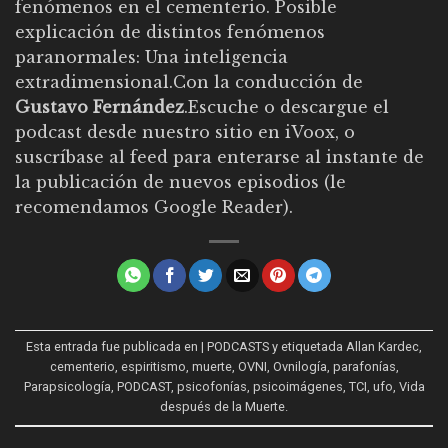
fenómenos en el cementerio. Posible
explicación de distintos fenómenos
paranormales: Una inteligencia
extradimensional.Con la conducción de
Gustavo Fernández
.Escuche o descargue el
podcast desde
nuestro sitio en iVoox
, o
suscríbase al feed
para enterarse al instante de
la publicación de nuevos episodios (le
recomendamos
Google Reader
).
Esta entrada fue publicada en
| PODCASTS
y etiquetada
Allan Kardec
,
cementerio
,
espiritismo
,
muerte
,
OVNI
,
Ovnilogía
,
parafonías
,
Parapsicología
,
PODCAST
,
psicofonías
,
psicoimágenes
,
TCI
,
ufo
,
Vida
después de la Muerte
.