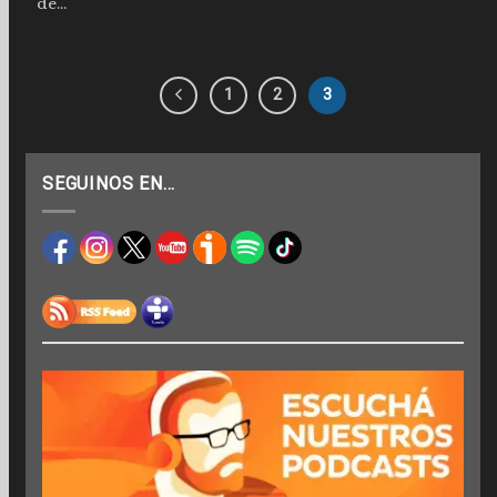
de...
1
2
3
SEGUINOS EN…