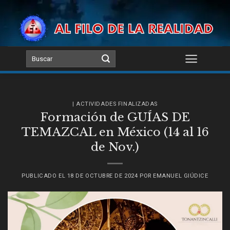
Skip
to
content
| ACTIVIDADES FINALIZADAS
Formación de GUÍAS DE
TEMAZCAL en México (14 al 16
de Nov.)
PUBLICADO EL
18 DE OCTUBRE DE 2024
POR
EMANUEL GIÚDICE