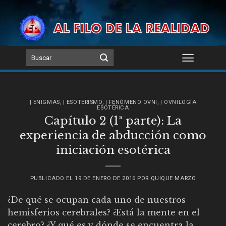
Skip
to
content
| ENIGMAS
,
| ESOTERISMO
,
| FENÓMENO OVNI
,
| OVNILOGÍA
ESOTÉRICA
Capítulo 2 (1ª parte): La
experiencia de abducción como
iniciación esotérica
PUBLICADO EL
19 DE ENERO DE 2016
POR
QUIQUE MARZO
¿De qué se ocupan cada uno de nuestros
hemisferios cerebrales? ¿Está la mente en el
cerebro? ¿Y qué es y dónde se encuentra la