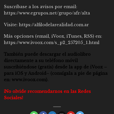
Suscríbase a los avisos por email:
https://www.egrupos.net/grupo/afr/alta
Visite:
https://alfilodelarealidad.com.ar
Más opciones (email, iVoox, iTunes, RSS) en:
https://www.ivoox.com/s_p2_257205_1.html
También puede descargar el audiolibro
directamente a su teléfono móvil
suscribiéndose (gratis) desde la app de iVoox –
para iOS y Android– (consígala a pie de página
en:
www.ivoox.com
).
¡No olvide recomendarnos en las Redes
Sociales!