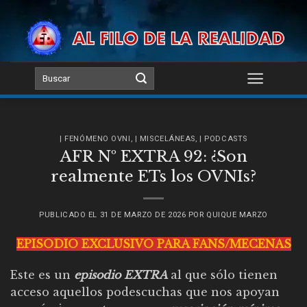
Skip
to
content
| FENÓMENO OVNI
,
| MISCELÁNEAS
,
| PODCASTS
AFR Nº EXTRA 92: ¿Son
realmente ETs los OVNIs?
PUBLICADO EL
31 DE MARZO DE 2026
POR
QUIQUE MARZO
EPISODIO EXCLUSIVO PARA FANS/MECENAS
Este es un
episodio EXTRA
al que sólo tienen
acceso aquellos podescuchas que nos apoyan