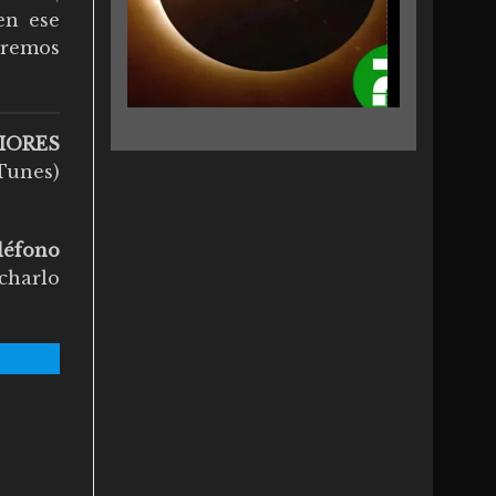
en ese
aremos
IORES
Tunes)
léfono
charlo