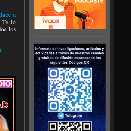
nlace a
. Te lo
dos los
x
.