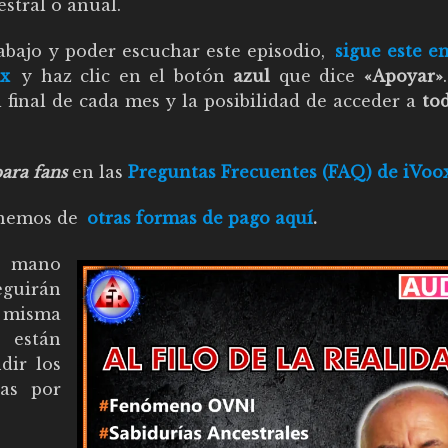
stral o anual.
bajo y poder escuchar este episodio,
sigue este e
ox
y haz clic en el botón
azul
que dice
«Apoyar»
 final de cada mes y la posibilidad de acceder a
to
ara fans
en las
Preguntas Frecuentes (FAQ) de iVoo
ponemos de
otras formas de pago aquí
.
 mano
guirán
a misma
 están
dir los
ias por