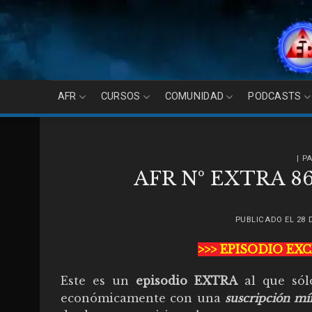
Skip
to
content
AFR
CURSOS
COMUNIDAD
PODCASTS
| P
AFR Nº EXTRA 86: 
PUBLICADO EL
28 
>>> EPISODIO EX
Este es un
episodio EXTRA
al que sól
económicamente con una
suscripción m