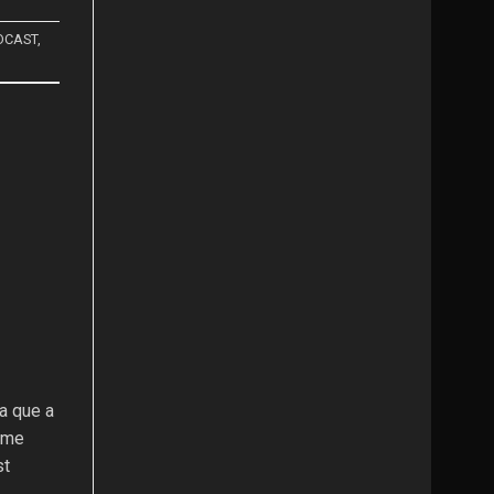
DCAST
,
a que a
e me
st