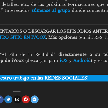
detalles, etc., de las próximas Formaciones que 
”. Interesados:
súmense al grupo
donde concentr
MENTARIOS O DESCARGAR LOS EPISODIOS ANTER
TRO SITIO EN IVOOX
. Más opciones
(email, RSS, i
Al Filo de la Realidad”
directamente a su te
pp de iVoox
(descargar para
iOS
y
Android
) y escu
nuestro trabajo en las REDES SOCIALES!