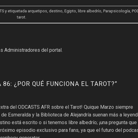
TS
y etiquetada
arquetipos
,
destino
,
Egipto
,
libre albedrío
,
Parapsicología
,
PO
tarot
.
s Administradores del portal.
 86: ¿POR QUÉ FUNCIONA EL TAROT?
”
extra del ODCASTS AFR sobre el Tarot! Quique Marzo siempre
a de Esmeralda y la Biblioteca de Alejandría suenan más a leyend
stino está escrito o si tenemos libre albedrío; ¡una pregunta qu
róximo episodio exclusivo para fans, ya que el futuro del podca
prophecy generator