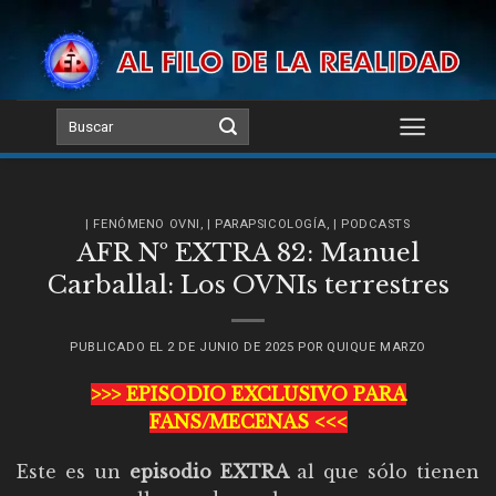
Skip
to
content
| FENÓMENO OVNI
,
| PARAPSICOLOGÍA
,
| PODCASTS
AFR Nº EXTRA 82: Manuel
Carballal: Los OVNIs terrestres
PUBLICADO EL
2 DE JUNIO DE 2025
POR
QUIQUE MARZO
>>> EPISODIO EXCLUSIVO PARA
FANS/MECENAS <<<
Este es un
episodio EXTRA
al que sólo tienen