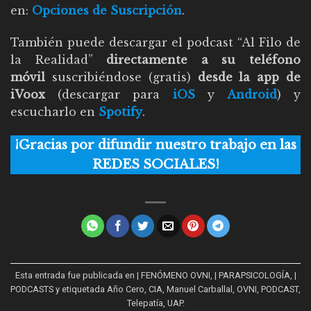
en:
Opciones de Suscripción
.
También puede descargar el podcast “Al Filo de
la Realidad”
directamente a su teléfono
móvil
suscribiéndose (gratis)
desde la app de
iVoox
(descargar para
iOS
y
Android
) y
escucharlo en
Spotify
.
¡Gracias por difundir nuestro trabajo en las
REDES SOCIALES!
Esta entrada fue publicada en
| FENÓMENO OVNI
,
| PARAPSICOLOGÍA
,
|
PODCASTS
y etiquetada
Año Cero
,
CIA
,
Manuel Carballal
,
OVNI
,
PODCAST
,
Telepatía
,
UAP
.