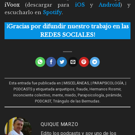
iVoox
(descargar para
iOS
y
Android
) y
escucharlo en
Spotify
.
¡Gracias por difundir nuestro trabajo en las
REDES SOCIALES!
Esta entrada fue publicada en
| MISCELÁNEAS
,
| PARAPSICOLOGÍA
,
|
PODCASTS
y etiquetada
arquetipos
,
fraude
,
Hermanos Rosmir
,
inconciente colectivo
,
mente
,
miedo
,
Parapsicología
,
pirámide
,
PODCAST
,
Triángulo de las Bermudas
.
QUIQUE MARZO
Edito los podcasts y soy uno de los