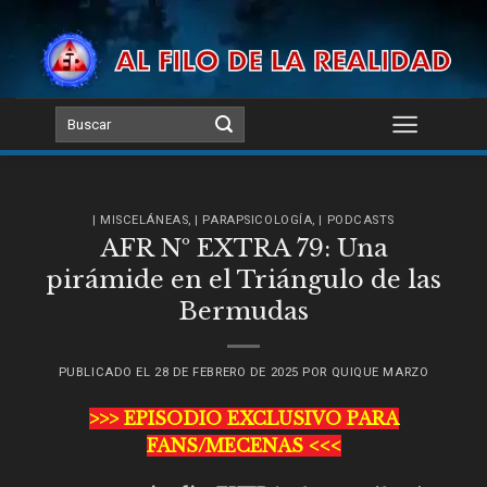
Skip
to
content
| MISCELÁNEAS
,
| PARAPSICOLOGÍA
,
| PODCASTS
AFR Nº EXTRA 79: Una
pirámide en el Triángulo de las
Bermudas
PUBLICADO EL
28 DE FEBRERO DE 2025
POR
QUIQUE MARZO
>>> EPISODIO EXCLUSIVO PARA
FANS/MECENAS <<<