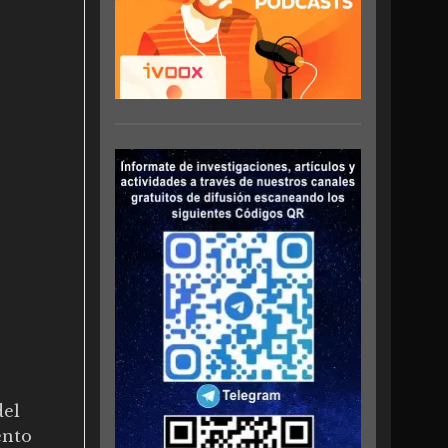
del
ento