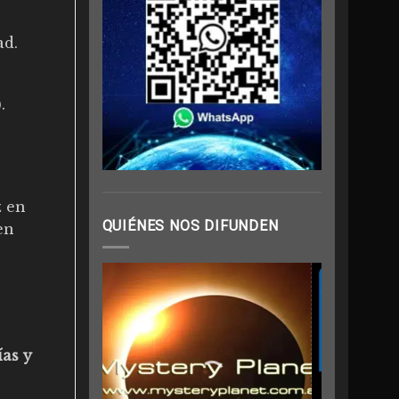
ad.
.
z en
QUIÉNES NOS DIFUNDEN
en
ías y