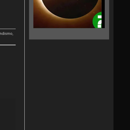
ndismo
,