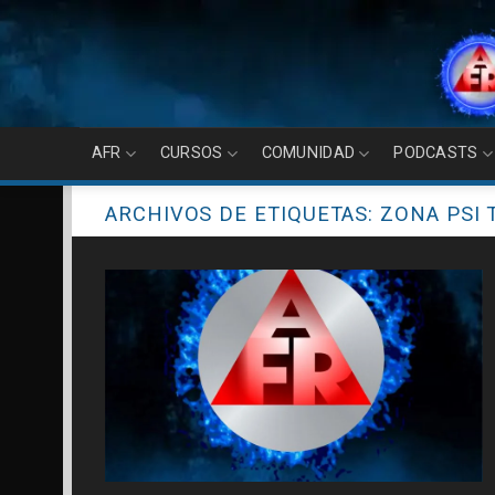
Skip
to
content
AFR
CURSOS
COMUNIDAD
PODCASTS
ARCHIVOS DE ETIQUETAS:
ZONA PSI 