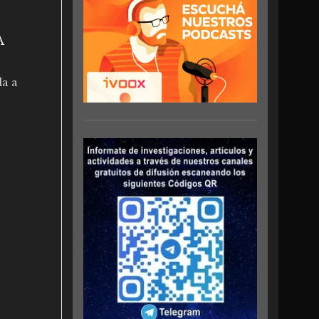
A
da a