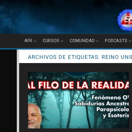
Skip
to
content
AFR
CURSOS
COMUNIDAD
PODCASTS
ARCHIVOS DE ETIQUETAS:
REINO UN