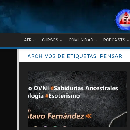
Skip
to
content
AFR
CURSOS
COMUNIDAD
PODCASTS
ARCHIVOS DE ETIQUETAS:
PENSAR