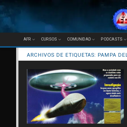
Skip
to
content
AFR
CURSOS
COMUNIDAD
PODCASTS
ARCHIVOS DE ETIQUETAS:
PAMPA DEL