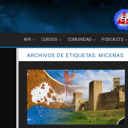
Skip
to
content
AFR
CURSOS
COMUNIDAD
PODCASTS
ARCHIVOS DE ETIQUETAS:
MICENAS