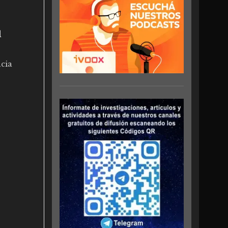
l
cia