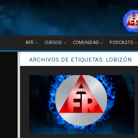
Skip
to
content
AFR
CURSOS
COMUNIDAD
PODCASTS
ARCHIVOS DE ETIQUETAS:
LOBIZÓN