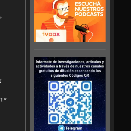
s
N
 que