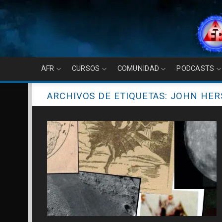
Skip
to
content
AFR
CURSOS
COMUNIDAD
PODCASTS
ARCHIVOS DE ETIQUETAS:
JOHN HER