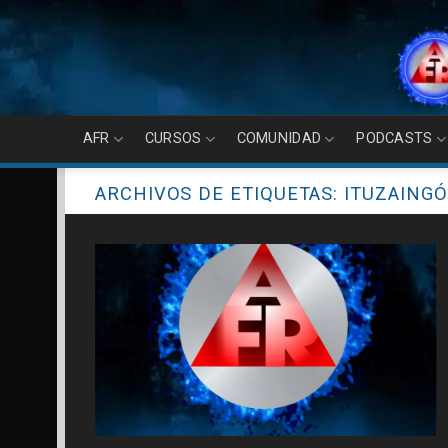
Skip
to
content
AFR
CURSOS
COMUNIDAD
PODCASTS
ARCHIVOS DE ETIQUETAS:
ITUZAINGÓ