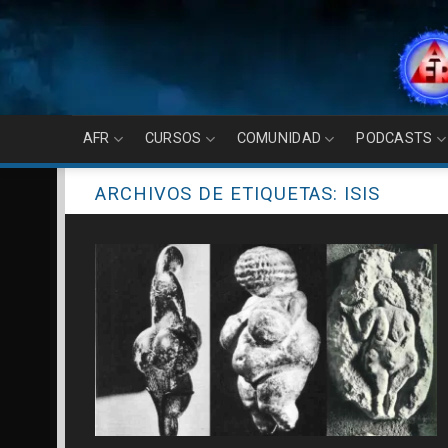
Skip
to
content
AFR
CURSOS
COMUNIDAD
PODCASTS
ARCHIVOS DE ETIQUETAS:
ISIS