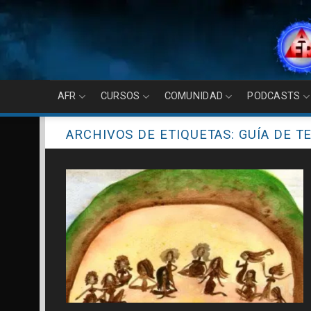
Skip
to
content
AFR
CURSOS
COMUNIDAD
PODCASTS
ARCHIVOS DE ETIQUETAS:
GUÍA DE T